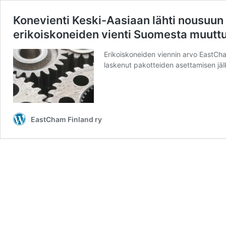
Konevienti Keski-Aasiaan lähti nousuun k
erikoiskoneiden vienti Suomesta muuttu
Erikoiskoneiden viennin arvo EastCh
laskenut pakotteiden asettamisen jäl
EastCham Finland ry