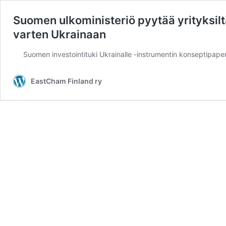
Suomen ulkoministeriö pyytää yrityksil
varten Ukrainaan
Suomen investointituki Ukrainalle -instrumentin konseptipapere
EastCham Finland ry