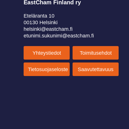
EastCham Finland ry
Eteläranta 10
00130 Helsinki
helsinki@eastcham.fi
etunimi.sukunimi@eastcham.ﬁ
Yhteystiedot
Toimitusehdot
Tietosuojaseloste
Saavutettavuus