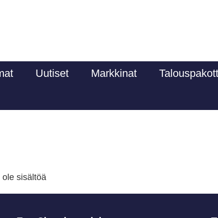
mat
Uutiset
Markkinat
Talouspakot
 ole sisältöä