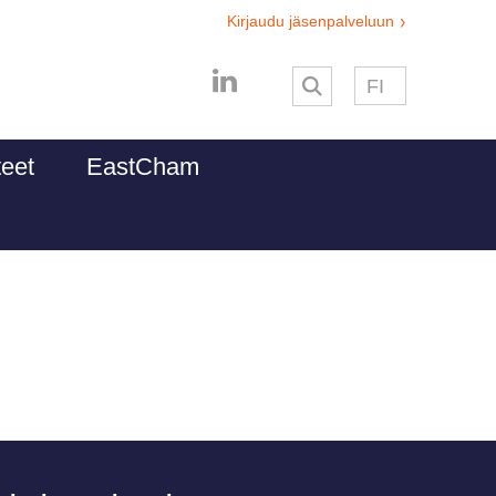
Kirjaudu jäsenpalveluun
FI
teet
EastCham