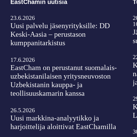
EastChamin uutisia
T
23.6.2026
2
1
Uusi palvelu jäsenyrityksille: DD
J
Keski-Aasia – perustason
s
kumppanitarkistus
2
17.6.2026
K
EastCham on perustanut suomalais-
n
uzbekistanilaisen yritysneuvoston
j
Uzbekistanin kauppa- ja
teollisuuskamarin kanssa
2
K
26.5.2026
L
Uusi markkina-analyytikko ja
harjoittelija aloittivat EastChamilla
3