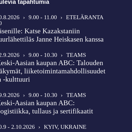
ulevia tapahtumia
0.8.2026
›
9.00 - 11.00
›
ETELÄRANTA
0
äsenille: Katse Kazakstaniin
uurlähettiläs Janne Heiskasen kanssa
2.9.2026
›
9.00 - 10.30
›
TEAMS
eski-Aasian kaupan ABC: Talouden
äkymät, liiketoimintamahdollisuudet
a -kulttuuri
9.9.2026
›
9.00 - 10.30
›
TEAMS
eski-Aasian kaupan ABC:
ogistiikka, tullaus ja sertifikaatit
0.9 - 2.10.2026
›
KYIV, UKRAINE