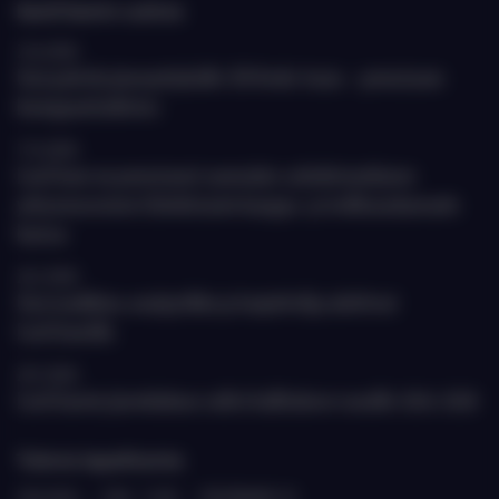
EastChamin uutisia
23.6.2026
Uusi palvelu jäsenyrityksille: DD Keski-Aasia – perustason
kumppanitarkistus
17.6.2026
EastCham on perustanut suomalais-uzbekistanilaisen
yritysneuvoston Uzbekistanin kauppa- ja teollisuuskamarin
kanssa
26.5.2026
Uusi markkina-analyytikko ja harjoittelija aloittivat
EastChamilla
20.5.2026
EastChamin jäsenkokous valitsi hallituksen vuosille 2026-2028
Tulevia tapahtumia
20.8.2026
›
9.00 - 11.00
›
ETELÄRANTA 10