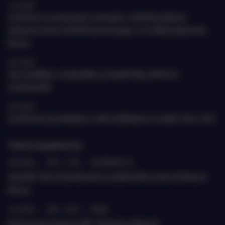
17.6.2026
EastCham on perustanut suomalais-uzbekistanilaisen
yritysneuvoston Uzbekistanin kauppa- ja teollisuuskamarin
kanssa
26.5.2026
Uusi markkina-analyytikko ja harjoittelija aloittivat
EastChamilla
20.5.2026
EastChamin jäsenkokous valitsi hallituksen vuosille 2026-2028
Tulevia tapahtumia
20.8.2026
›
9.00 - 11.00
›
ETELÄRANTA 10
Jäsenille: Katse Kazakstaniin suurlähettiläs Janne Heiskasen
kanssa
22.9.2026
›
9.00 - 10.30
›
TEAMS
Keski-Aasian kaupan ABC: Talouden näkymät,