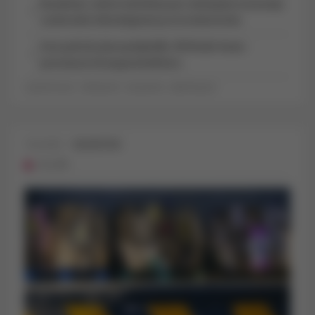
Kazakstan valmis toimittamaan strategisia resursseja
vastineeksi teknologiasta ja investoinneista
Uusi palvelu jäsenyrityksille: DD Keski-Aasia -
perustason kumppanitarkistus
ALMATYN ALUE
JÄTEHUOLTO
KAZAKSTAN
KIERTOTALOUS
14.4.2025
KAZAKSTAN
Jäsenille