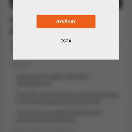
Kiina rakentaa kolme
jätevoimalaa Kazakstaniin
Kazakstan sopi voimalainvestoinneista vuonna
2025.
Lue myös:
Kasakstanin IT-markkinan liikevaihto
ennätyslukemissa
Kazakstan valmis toimittamaan strategisia resursseja
vastineeksi teknologiasta ja investoinneista
Uusi palvelu jäsenyrityksille: DD Keski-Aasia -
perustason kumppanitarkistus
INVESTOINNIT
JÄTEHUOLTO
KAZAKSTAN
KIINA