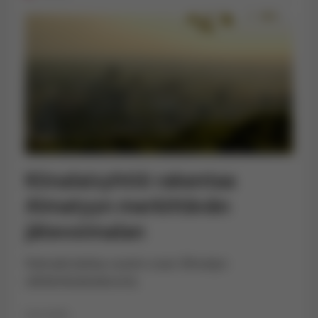
Kiinalaisyhtiö rakentaa
Almatyyn merkittävän
jätevoimalan
Voimala kattaa suuren osan Almatyn
sähkönkulutuksesta.
Lue myös: