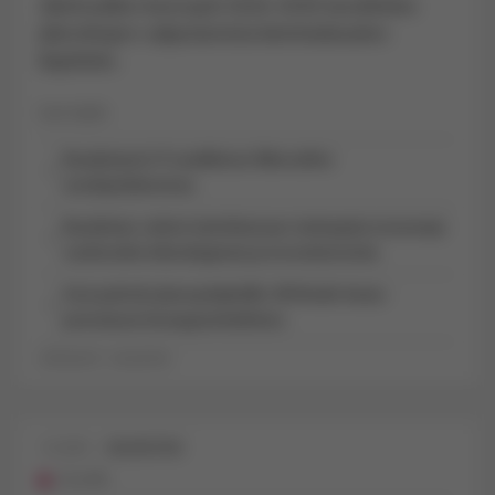
Jätehuollon konsepti 2026-2030 tavoittelee
jätevirtojen valjastamista kiertotalouden
käyttöön.
Lue myös:
Kasakstanin IT-markkinan liikevaihto
ennätyslukemissa
Kazakstan valmis toimittamaan strategisia resursseja
vastineeksi teknologiasta ja investoinneista
Uusi palvelu jäsenyrityksille: DD Keski-Aasia -
perustason kumppanitarkistus
JÄTEHUOLTO
KAZAKSTAN
1.9.2025
KAZAKSTAN
Jäsenille