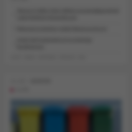
Ukrainan hallitus lisäsi sähkönvarastointijärjestelmät
osaksi kriittistä infrastruktuuria
Pääomainvestointien määrä Ukrainassa kasvoi
Uudet alat houkuttelevat investointeja
Kazakstanissa
ALMATY
ENERGIA
INVESTOINNIT
JÄTEHUOLTO
KIINA
26.5.2025
KAZAKSTAN
Jäsenille