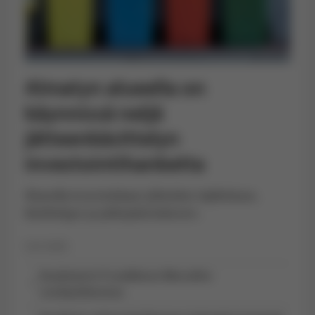
Almatyn alueella on
käynnissä neljä
jätteenkäsittelyn
investointihanketta
Alueella investoidaan jätteiden lajitteluun,
käsittelyyn ja jatkojalostukseen.
Lue myös:
Kasakstanin IT-markkinan liikevaihto
ennätyslukemissa