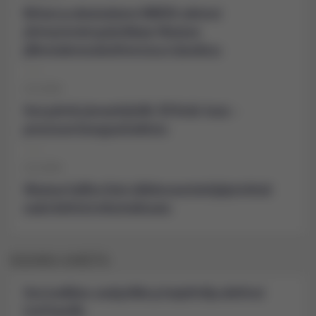
Bittium ja ukrainalainen HIMERA solmivat
yhteisymmärryspöytäkirjan Ukrainan
jälleenrakennuskonferenssissa Gdanskissa
23.6.2026
Uusi palvelu jäsenyrityksille: DD Keski-Aasia –
perustason kumppanitarkistus
23.6.2026
Ukrainan hallitus lisäsi sähkönvarastointijärjestelmät
osaksi kriittistä infrastruktuuria
KUUMIA AIHEITA
Uusi markkina-analyytikko ja harjoittelija aloittivat
EastChamilla