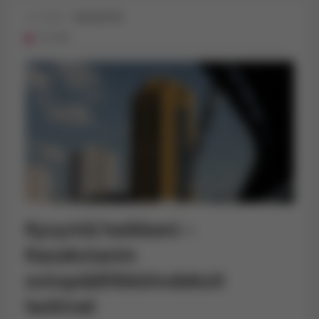
3.11.2023
KAZAKSTAN
Jäsenille
Kysyntä heikkeni –
Kazakstanin
ostopäällikköindeksit
laskivat