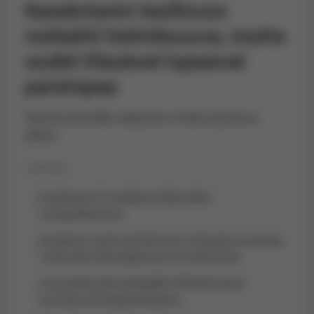
Kazakstanin teollisuus
notkahti helmikuussa, mutta
uudet tilaukset lupaavat
parempaa
Palvelusektorilla näkymien heikentyminen
jatkui.
Lue myös:
Kasakstanin IT-markkinan liikevaihto
ennätyslukemissa
Kazakstan valmis toimittamaan strategisia resursseja
vastineeksi teknologiasta ja investoinneista
Uusi palvelu jäsenyrityksille: DD Keski-Aasia -
perustason kumppanitarkistus