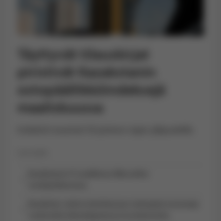
Täyttyvät tilauskirjat
piristivät Kazakstanin
ostopäällikköindeksejä
maaliskuussa
Indeksit nousivat 50 pisteen rajan yläpuolelle.
Lue myös:
Kasakstanin IT-markkinan liikevaihto
ennätyslukemissa
Kazakstan valmis toimittamaan strategisia resursseja
vastineeksi teknologiasta ja investoinneista