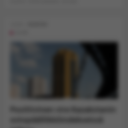
KAZAKSTAN
OSTOPÄÄLLIKKÖINDEKSI
S&P GLOBAL
5.8.2024
KAZAKSTAN
Jäsenille
Positiivinen vire Kazakstanin
ostopäällikköindekseissä