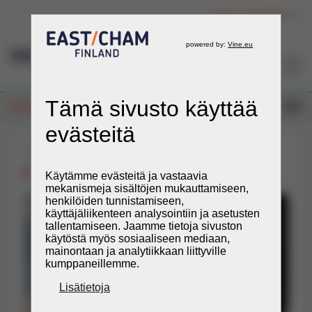
Kirjaudu jäsenpalveluun
FI
Uutiset
9.9.2024
KAZAKSTAN
Jäsenille