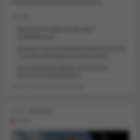
Palvelusektorilla indeksi laski hieman.
Lue myös:
Kasakstanin IT-markkinan liikevaihto
ennätyslukemissa
Kazakstan valmis toimittamaan strategisia resursseja
vastineeksi teknologiasta ja investoinneista
Uusi palvelu jäsenyrityksille: DD Keski-Aasia -
perustason kumppanitarkistus
KAZAKSTAN
OSTOPÄÄLLIKKÖINDEKSI
S&P GLOBAL
6.5.2024
KAZAKSTAN
Jäsenille