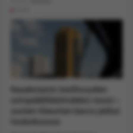
14.6.2024
KAZAKSTAN
Jäsenille
Kazakstanin teollisuuden
ostopäällikköindeksi nousi –
uusien tilausten kasvu jatkui
toukokuussa