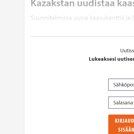
Kazakstan uudistaa kaas
Suunnitelmissa uusia kaasukenttiä ja li
Uutis
Lukeaksesi uutise
KIRJAU
SISÄÄ