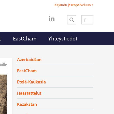
Kirjaudu jäsenpalveluun
FI
t
EastCham
Yhteystiedot
Azerbaidžan
nille
EastCham
Etelä-Kaukasia
Haastattelut
Kazakstan