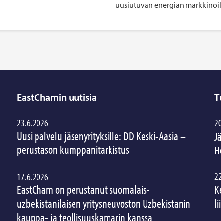
uusiutuvan energian markkinoil
EastChamin uutisia
T
23.6.2026
2
Uusi palvelu jäsenyrityksille: DD Keski-Aasia –
J
perustason kumppanitarkistus
H
2
17.6.2026
EastCham on perustanut suomalais-
K
uzbekistanilaisen yritysneuvoston Uzbekistanin
l
kauppa- ja teollisuuskamarin kanssa