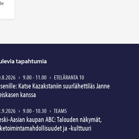
le
ulevia tapahtumia
0.8.2026
›
9.00 - 11.00
›
ETELÄRANTA 10
äsenille: Katse Kazakstaniin suurlähettiläs Janne
eiskasen kanssa
2.9.2026
›
9.00 - 10.30
›
TEAMS
eski-Aasian kaupan ABC: Talouden näkymät,
iiketoimintamahdollisuudet ja -kulttuuri