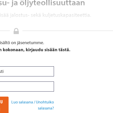
u- ja öljyteollisuuttaan
sää jalostus- sekä kuljetuskapasiteettia.
sisältö on jäsenetumme.
n kokonaan, kirjaudu sisään tästä.
DU
Luo salasana / Unohtuiko
salasana?
N