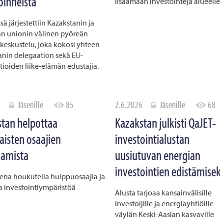
oinneista
lisäämään investointeja alueell
ssä järjestettiin Kazakstanin ja
n unionin välinen pyöreän
keskustelu, joka kokosi yhteen
anin delegaation sekä EU-
tioiden liike-elämän edustajia.
6
Jäsenille
85
2.6.2026
Jäsenille
68
tan helpottaa
Kazakstan julkisti QaJET-
isten osaajien
investointialustan
aamista
uusiutuvan energian
investointien edistämisek
eena houkutella huippuosaajia ja
a investointiympäristöä
Alusta tarjoaa kansainvälisille
investoijille ja energiayhtiöille
väylän Keski-Aasian kasvaville