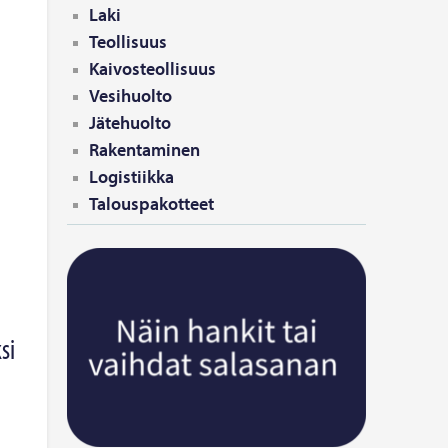
e
Laki
Teollisuus
Kaivosteollisuus
Vesihuolto
Jätehuolto
Rakentaminen
Logistiikka
Talouspakotteet
si