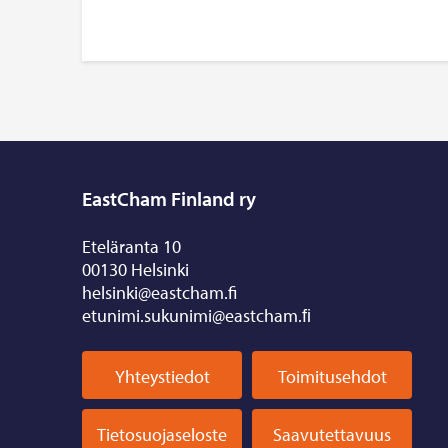
EastCham Finland ry
Eteläranta 10
00130 Helsinki
helsinki@eastcham.fi
etunimi.sukunimi@eastcham.ﬁ
Yhteystiedot
Toimitusehdot
Tietosuojaseloste
Saavutettavuus