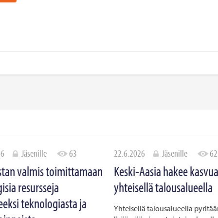
26
Jäsenille
63
22.6.2026
Jäsenille
62
tan valmis toimittamaan
Keski-Aasia hakee kasvu
gisia resursseja
yhteisellä talousalueella
eeksi teknologiasta ja
Yhteisellä talousalueella pyritä