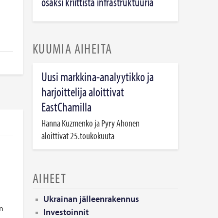
osaksi kriittistä infrastruktuuria
KUUMIA AIHEITA
Uusi markkina-analyytikko ja
harjoittelija aloittivat
EastChamilla
Hanna Kuzmenko ja Pyry Ahonen
aloittivat 25.toukokuuta
a
AIHEET
Ukrainan jälleenrakennus
än
Investoinnit