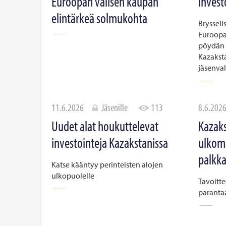
Euroopan välisen kaupan
invest
elintärkeä solmukohta
Brysseli
Euroopa
pöydän 
Kazakst
jäsenval
11.6.2026
Jäsenille
113
8.6.202
Uudet alat houkuttelevat
Kazaks
investointeja Kazakstanissa
ulkoma
palkk
Katse kääntyy perinteisten alojen
ulkopuolelle
Tavoitt
paranta