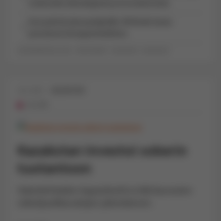
vastineeksi teknologiasta ja investoinneista
Uusi palvelu jäsenyrityksille: DD Keski-Aasia -
perustason kumppanitarkistus
ELINTARVIKETEOLLISUUS
INVESTOINNIT
KAZAKSTAN
MAATALOUS
26.3.2025
KAZAKSTAN
Jäsenille
Kazakstan investoi sokerin
tuotantoon
Sokeritehtaiden kapasiteetti ei riitä kasvavien
sokerijuurikassatojen jalostukseen.