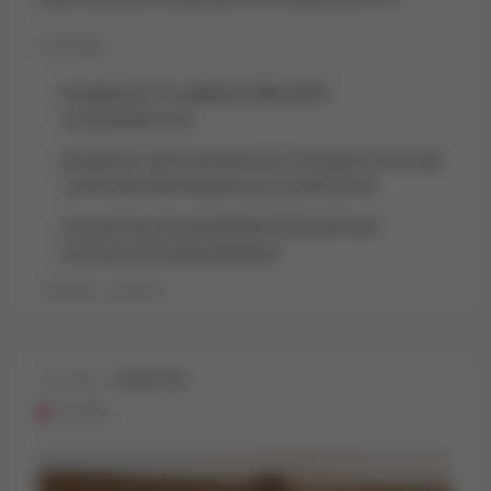
Lue myös:
Kasakstanin IT-markkinan liikevaihto
ennätyslukemissa
Kazakstan valmis toimittamaan strategisia resursseja
vastineeksi teknologiasta ja investoinneista
Uusi palvelu jäsenyrityksille: DD Keski-Aasia -
perustason kumppanitarkistus
KAZAKSTAN
MAATALOUS
19.3.2026
KAZAKSTAN
Jäsenille