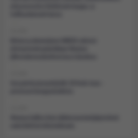
yritysneuvoston Uzbekistanin kauppa- ja
teollisuuskamarin kanssa
26.6.2026
Bittium ja ukrainalainen HIMERA solmivat
yhteisymmärryspöytäkirjan Ukrainan
jälleenrakennuskonferenssissa Gdanskissa
23.6.2026
Uusi palvelu jäsenyrityksille: DD Keski-Aasia –
perustason kumppanitarkistus
23.6.2026
Ukrainan hallitus lisäsi sähkönvarastointijärjestelmät
osaksi kriittistä infrastruktuuria