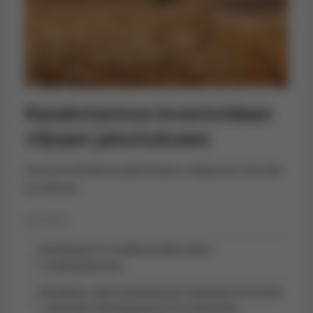
Kazakstanissa investoidaan
viljojen jalostukseen
Uusissa tehtaissa jalostetaan erityisesti vehnää
ja maissia.
Lue myös:
Kasakstanin IT-markkinan liikevaihto
ennätyslukemissa
Kazakstan valmis toimittamaan strategisia resursseja
vastineeksi teknologiasta ja investoinneista