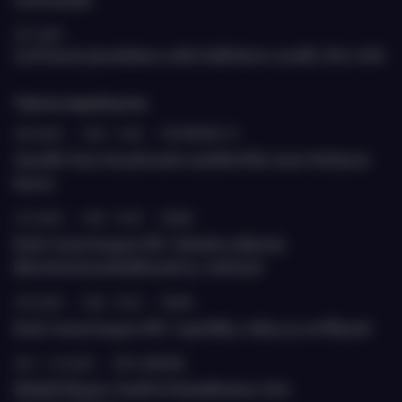
20.5.2026
EastChamin jäsenkokous valitsi hallituksen vuosille 2026-2028
Tulevia tapahtumia
20.8.2026
›
9.00 - 11.00
›
ETELÄRANTA 10
Jäsenille: Katse Kazakstaniin suurlähettiläs Janne Heiskasen
kanssa
22.9.2026
›
9.00 - 10.30
›
TEAMS
Keski-Aasian kaupan ABC: Talouden näkymät,
liiketoimintamahdollisuudet ja -kulttuuri
29.9.2026
›
9.00 - 10.30
›
TEAMS
Keski-Aasian kaupan ABC: Logistiikka, tullaus ja sertifikaatit
30.9 - 2.10.2026
›
KYIV, UKRAINE
ReBuild Ukraine: Health & Rehabilitation 2026 -