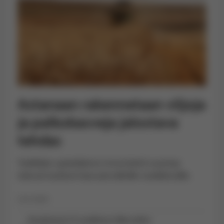
Astanaan rakennetaan viljoja
ja palkokasveja jalostava
tehdas
Turkkilais-qatarilainen investointi suuntaa
tulevat tuotteet kansainvälisille markkinoille.
Lue myös:
Kasakstanin IT-markkinan liikevaihto