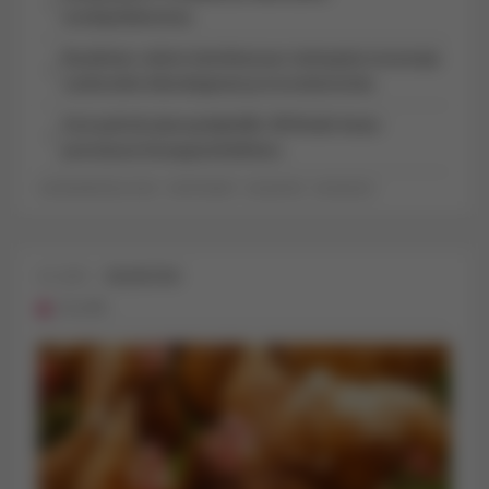
ennätyslukemissa
Kazakstan valmis toimittamaan strategisia resursseja
vastineeksi teknologiasta ja investoinneista
Uusi palvelu jäsenyrityksille: DD Keski-Aasia -
perustason kumppanitarkistus
ELINTARVIKETEOLLISUUS
INVESTOINNIT
KAZAKSTAN
MAATALOUS
8.5.2025
KAZAKSTAN
Jäsenille