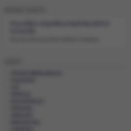
KUUMIA AIHEITA
Uusi markkina-analyytikko ja harjoittelija aloittivat
EastChamilla
Hanna Kuzmenko ja Pyry Ahonen aloittivat 25.toukokuuta
AIHEET
Ukrainan jälleenrakennus
Investoinnit
Laki
Teollisuus
Kaivosteollisuus
Vesihuolto
Jätehuolto
Rakentaminen
Logistiikka