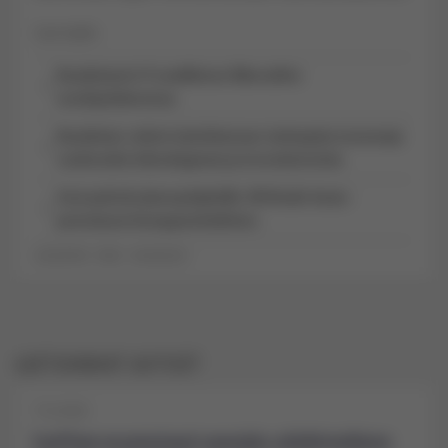
Lue myös:
Kasakstanin IT-markkinan liikevaihto
ennätyslukemissa
Kazakstan valmis toimittamaan strategisia resursseja
vastineeksi teknologiasta ja investoinneista
Uusi palvelu jäsenyrityksille: DD Keski-Aasia -
perustason kumppanitarkistus
KAZAKSTAN
KIINA
MAATALOUS
LUETUIMMAT UUTISET
17.6.2026
EastCham on perustanut suomalais-uzbekistanilaisen